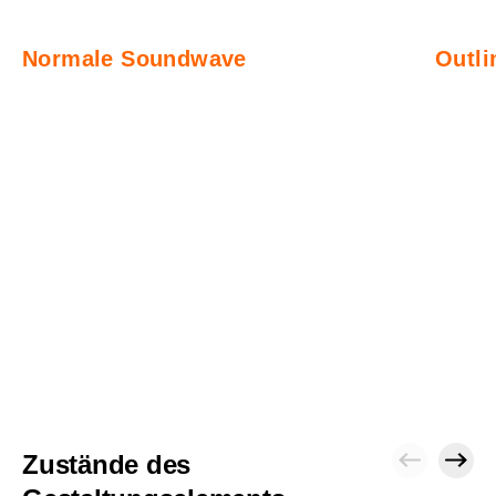
Normale Soundwave
Outli
Zustände des